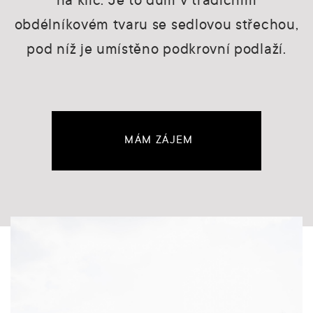
na klíč. Je to dům v tradičním
obdélníkovém tvaru se sedlovou střechou,
pod níž je umístěno podkrovní podlaží.
MÁM ZÁJEM