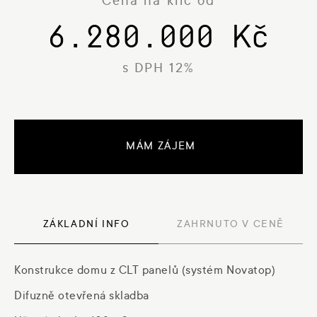
Cena na klíč od
6.280.000 Kč
s DPH 12%
MÁM ZÁJEM
ZÁKLADNÍ INFO
ZAHRNUTO V CENĚ
Konstrukce domu z CLT panelů (systém Novatop)
Difuzně otevřená skladba