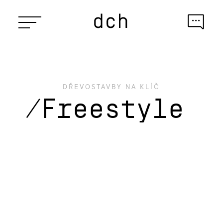
DŘEVOSTAVBY NA KLÍČ
/
Freestyle