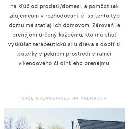
na kľúč od prodesi/domesi, a pomôcť tak
záujemcom v rozhodovaní, či sa tento typ
domu má stať aj ich domovom. Zároveň je
prenájom určený každému, kto má chuť
vyskúšať terapeutickú silu dreva a dobiť si
baterky v peknom prostredí v rámci
víkendového či dlhšieho prenájmu.
NAŠE DREVOSTAVBY NA PRENÁJOM