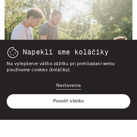
Mám záujem
CZ
SK
EN
Napekli sme koláčiky
Domesi Slovensko, s. r. o. Bratislava 811 05 Ľadová 9
Na vylepšenie vášho zážitku pri prehliadaní webu
IČ: 48005959
používame cookies (koláčiky).
Nastavenie cookies
Nastavenia
Ochrana osobných údajov
Všeobecné obchodné podmienky
Povoliť všetko
Web zmontoval
Bitworks