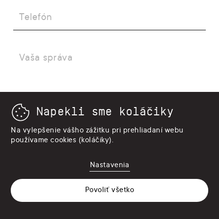
Napekli sme koláčiky
Na vylepšenie vášho zážitku pri prehliadaní webu
používame cookies (koláčiky).
Nastavenia
Povoliť všetko